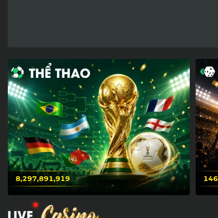
8,297,891,919
146