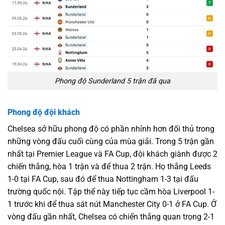
Phong độ Sunderland 5 trận đã qua
Phong độ đội khách
Chelsea sở hữu phong độ có phần nhỉnh hơn đối thủ trong
những vòng đấu cuối cùng của mùa giải. Trong 5 trận gần
nhất tại Premier League và FA Cup, đội khách giành được 2
chiến thắng, hòa 1 trận và để thua 2 trận. Họ thắng Leeds
1-0 tại FA Cup, sau đó để thua Nottingham 1-3 tại đấu
trường quốc nội. Tập thể này tiếp tục cầm hòa Liverpool 1-
1 trước khi để thua sát nút Manchester City 0-1 ở FA Cup. Ở
vòng đấu gần nhất, Chelsea có chiến thắng quan trọng 2-1