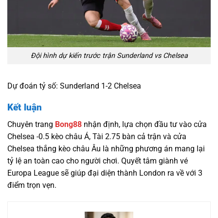
Đội hình dự kiến trước trận Sunderland vs Chelsea
Dự đoán tỷ số: Sunderland 1-2 Chelsea
Kết luận
Chuyên trang
Bong88
nhận định, lựa chọn đầu tư vào cửa
Chelsea -0.5 kèo châu Á, Tài 2.75 bàn cả trận và cửa
Chelsea thắng kèo châu Âu là những phương án mang lại
tỷ lệ an toàn cao cho người chơi. Quyết tâm giành vé
Europa League sẽ giúp đại diện thành London ra về với 3
điểm trọn vẹn.