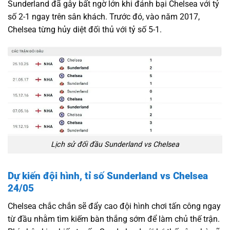
Sunderland đã gây bất ngờ lớn khi đánh bại Chelsea với tỷ
số 2-1 ngay trên sân khách. Trước đó, vào năm 2017,
Chelsea từng hủy diệt đối thủ với tỷ số 5-1.
Lịch sử đối đầu Sunderland vs Chelsea
Dự kiến đội hình, tỉ số Sunderland vs Chelsea
24
/05
Chelsea chắc chắn sẽ đẩy cao đội hình chơi tấn công ngay
từ đầu nhằm tìm kiếm bàn thắng sớm để làm chủ thế trận.