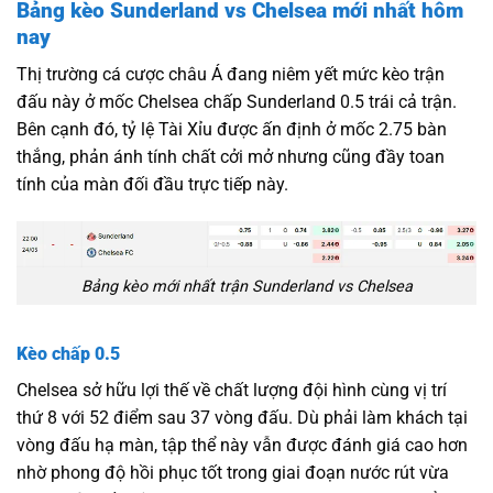
Bảng kèo Sunderland vs Chelsea mới nhất hôm
nay
Thị trường cá cược châu Á đang niêm yết mức kèo trận
đấu này ở mốc Chelsea chấp Sunderland 0.5 trái cả trận.
Bên cạnh đó, tỷ lệ Tài Xỉu được ấn định ở mốc 2.75 bàn
thắng, phản ánh tính chất cởi mở nhưng cũng đầy toan
tính của màn đối đầu trực tiếp này.
Bảng kèo mới nhất trận Sunderland vs Chelsea
Kèo chấp
0.5
Chelsea sở hữu lợi thế về chất lượng đội hình cùng vị trí
thứ 8 với 52 điểm sau 37 vòng đấu. Dù phải làm khách tại
vòng đấu hạ màn, tập thể này vẫn được đánh giá cao hơn
nhờ phong độ hồi phục tốt trong giai đoạn nước rút vừa