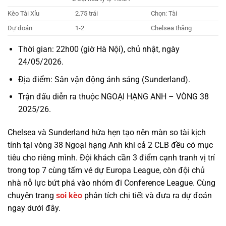
Kèo Tài Xỉu
2.75 trái
Chọn: Tài
Dự đoán
1-2
Chelsea thắng
Thời gian: 22h00 (giờ Hà Nội), chủ nhật, ngày
24/05/2026.
Địa điểm: Sân vận động ánh sáng (Sunderland).
Trận đấu diễn ra thuộc NGOẠI HẠNG ANH – VÒNG 38
2025/26.
Chelsea và Sunderland hứa hẹn tạo nên màn so tài kịch
tính tại vòng 38 Ngoại hạng Anh khi cả 2 CLB đều có mục
tiêu cho riêng mình. Đội khách cần 3 điểm cạnh tranh vị trí
trong top 7 cùng tấm vé dự Europa League, còn đội chủ
nhà nỗ lực bứt phá vào nhóm đi Conference League. Cùng
chuyên trang
soi kèo
phân tích chi tiết và đưa ra dự đoán
ngay dưới đây.