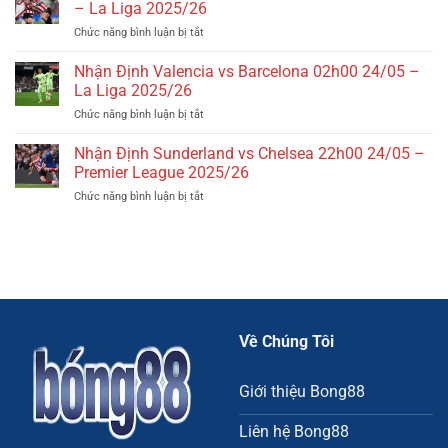
Tottenham
24/05
– La Liga 2025/26
vs
–
Chức năng bình luận bị tắt
ở
Everton
Premier
Nhận
22h00
League
Định
Nhận Định Valencia vs Barcelona 02h00 24/05 –
24/05
2025/26
Real
–
La Liga 2025/26
Madrid
Premier
Chức năng bình luận bị tắt
ở
vs
League
Nhận
Ath
2025/26
Định
Nhận Định Sunderland vs Chelsea 22h00 24/05 –
Bilbao
Valencia
02h00
Premier League 2025/26
vs
24/05
Chức năng bình luận bị tắt
ở
Barcelona
–
Nhận
02h00
La
Định
24/05
Liga
Sunderland
–
2025/26
vs
La
Chelsea
Liga
22h00
2025/26
24/05
–
Về Chúng Tôi
Premier
League
2025/26
Giới thiệu Bong88
Liên hệ Bong88