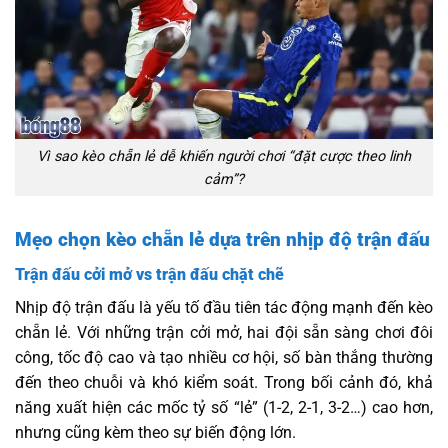
Vì sao kèo chẵn lẻ dễ khiến người chơi “đặt cược theo linh
cảm”?
Mẹo chọn kèo chẵn lẻ dựa trên nhịp độ trận đấu
Trận đấu cởi mở vs trận đấu chặt chẽ
Nhịp độ trận đấu là yếu tố đầu tiên tác động mạnh đến kèo
chẵn lẻ. Với những trận cởi mở, hai đội sẵn sàng chơi đôi
công, tốc độ cao và tạo nhiều cơ hội, số bàn thắng thường
đến theo chuỗi và khó kiểm soát. Trong bối cảnh đó, khả
năng xuất hiện các mốc tỷ số “lẻ” (1-2, 2-1, 3-2…) cao hơn,
nhưng cũng kèm theo sự biến động lớn.