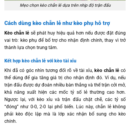
Mẹo chọn kèo chẵn lẻ dựa trên nhịp độ trận đấu
Cách dùng kèo chẵn lẻ như kèo phụ hỗ trợ
Kèo chẵn lẻ
sẽ phát huy hiệu quả hơn nếu được đặt đúng
vai trò: kèo phụ để bổ trợ cho nhận định chính, thay vì trở
thành lựa chọn trung tâm.
Kết hợp kèo chẵn lẻ với kèo tài xỉu
Khi đã có góc nhìn tương đối rõ về tài xỉu,
kèo chẵn lẻ
có
thể dùng để gia tăng giá trị cho nhận định đó. Ví dụ, nếu
trận đấu được dự đoán nhiều bàn thắng và thế trận cởi mở,
khả năng xuất hiện các mốc tỷ số lẻ thường cao hơn.
Ngược lại, với kèo xỉu và trận đấu chặt chẽ, các tỷ số
“đóng” như 0-0, 2-0 lại phổ biến. Lúc này, chẵn lẻ không
phải kèo độc lập mà là lớp xác nhận bổ sung cho kèo
chính.