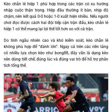
Kèo chẵn lẻ hiệp 1 phù hợp trong các trận có xu hướng
nhập cuộc thận trọng. Hiệp đầu thường ít bàn, nhịp độ
chậm, nên kết quả 0-0 hoặc 1-0 xuất hiện nhiều. Nếu người
chơi đọc được cách hai đội tiếp cận trận đấu, kèo chẵn lẻ
hiệp 1 có thể mang lại lợi thế tốt hơn so với cả trận.
Do tính ngẫu nhiên cao và khó kiểm soát, kèo chẵn lẻ
không phù hợp để “đánh lớn”. Ngay cả trên các nền tảng
có nhiều lựa chọn kèo như bong88, đây vẫn là dạng kèo
nên dùng tiết chế, đúng lúc và đúng vai trò để hỗ trợ phân
tích tổng thể.