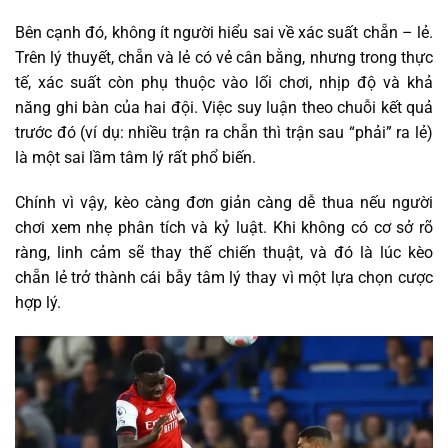
Bên cạnh đó, không ít người hiểu sai về xác suất chẵn – lẻ.
Trên lý thuyết, chẵn và lẻ có vẻ cân bằng, nhưng trong thực
tế, xác suất còn phụ thuộc vào lối chơi, nhịp độ và khả
năng ghi bàn của hai đội. Việc suy luận theo chuỗi kết quả
trước đó (ví dụ: nhiều trận ra chẵn thì trận sau “phải” ra lẻ)
là một sai lầm tâm lý rất phổ biến.
Chính vì vậy, kèo càng đơn giản càng dễ thua nếu người
chơi xem nhẹ phân tích và kỷ luật. Khi không có cơ sở rõ
ràng, linh cảm sẽ thay thế chiến thuật, và đó là lúc kèo
chẵn lẻ trở thành cái bẫy tâm lý thay vì một lựa chọn cược
hợp lý.