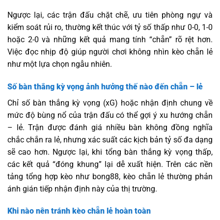
Ngược lại, các trận đấu chặt chẽ, ưu tiên phòng ngự và
kiểm soát rủi ro, thường kết thúc với tỷ số thấp như 0-0, 1-0
hoặc 2-0 và những kết quả mang tính “chẵn” rõ rệt hơn.
Việc đọc nhịp độ giúp người chơi không nhìn kèo chẵn lẻ
như một lựa chọn ngẫu nhiên.
Số bàn thắng kỳ vọng ảnh hưởng thế nào đến chẵn – lẻ
Chỉ số bàn thắng kỳ vọng (xG) hoặc nhận định chung về
mức độ bùng nổ của trận đấu có thể gợi ý xu hướng chẵn
– lẻ. Trận được đánh giá nhiều bàn không đồng nghĩa
chắc chắn ra lẻ, nhưng xác suất các kịch bản tỷ số đa dạng
sẽ cao hơn. Ngược lại, khi tổng bàn thắng kỳ vọng thấp,
các kết quả “đóng khung” lại dễ xuất hiện. Trên các nền
tảng tổng hợp kèo như bong88, kèo chẵn lẻ thường phản
ánh gián tiếp nhận định này của thị trường.
Khi nào nên tránh kèo chẵn lẻ hoàn toàn