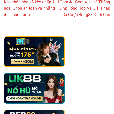
Kèo chấp hòa và kèo chấp 1
1Gom & 1Gom.Vip: Hệ Thống
hoà: Chọn an toàn và những
Link Tổng Hợp Và Giải Pháp
điều cần tránh
Cá Cược Bong88 Đỉnh Cao