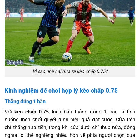
Vì sao nhà cái đưa ra kèo chấp 0.75?
Kinh nghiệm để chơi hợp lý kèo chấp 0.75
Thắng đúng 1 bàn
Với
kèo chấp 0.75
, kịch bản thắng đúng 1 bàn là tình
huống then chốt quyết định hiệu quả đặt cược. Cửa trên
chỉ thắng nửa tiền, trong khi cửa dưới chỉ thua nửa, đồng
nghĩa lợi thế nghiêng nhiều hơn về phía người chọn cửa