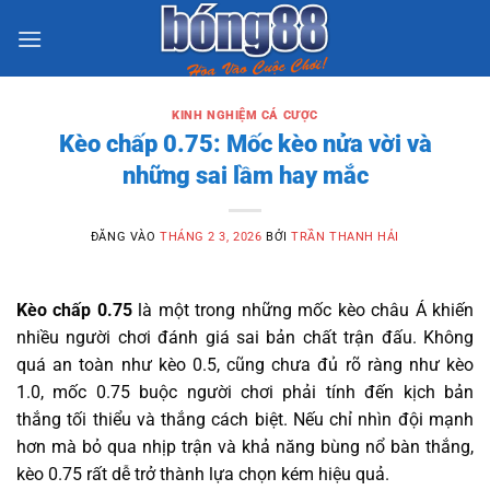
Bỏ
qua
nội
dung
KINH NGHIỆM CÁ CƯỢC
Kèo chấp 0.75: Mốc kèo nửa vời và
những sai lầm hay mắc
ĐĂNG VÀO
THÁNG 2 3, 2026
BỞI
TRẦN THANH HẢI
Kèo chấp 0.75
là một trong những mốc kèo châu Á khiến
nhiều người chơi đánh giá sai bản chất trận đấu. Không
quá an toàn như kèo 0.5, cũng chưa đủ rõ ràng như kèo
1.0, mốc 0.75 buộc người chơi phải tính đến kịch bản
thắng tối thiểu và thắng cách biệt. Nếu chỉ nhìn đội mạnh
hơn mà bỏ qua nhịp trận và khả năng bùng nổ bàn thắng,
kèo 0.75 rất dễ trở thành lựa chọn kém hiệu quả.