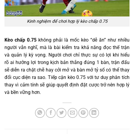
Kinh nghiệm để chơi hợp lý kèo chấp 0.75
Kèo chấp 0.75
không phải là mốc kèo “dễ ăn” như nhiều
người vẫn nghĩ, mà là bài kiểm tra khả năng đọc thế trận
và quản lý kỳ vọng. Người chơi chỉ thực sự có lợi khi hiểu
rõ ai hưởng lợi trong kịch bản thắng đúng 1 bàn, trận đấu
sẽ diễn ra chặt chẽ hay cởi mở và bàn mở tỷ số có thể thay
đổi cục diện ra sao. Tiếp cận kèo 0.75 với tư duy phân tích
thay vì cảm tính sẽ giúp quyết định đặt cược trở nên hợp lý
và bền vững hơn.