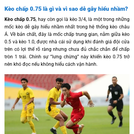
Kèo chấp 0.75 là gì và vì sao dễ gây hiểu nhầm?
Kèo chấp 0.75
, hay còn gọi là kèo 3/4, là một trong những
mốc kèo dễ gây hiểu nhầm nhất trong hệ thống kèo châu
Á. Về bản chất, đây là mốc chấp trung gian, nằm giữa kèo
0.5 và kèo 1.0, được nhà cái sử dụng khi đánh giá đội cửa
trên có lợi thế rõ ràng nhưng chưa đủ chắc chắn để chấp
tròn 1 trái. Chính sự “lưng chừng” này khiến kèo 0.75 trở
nên khó đọc nếu không hiểu cách vận hành.