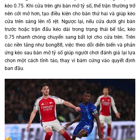
kèo 0.75. Khi cửa trên ghi bàn mở tỷ số, thế trận thường trở
nên cởi mở hơn, tạo điều kiện cho bàn thứ hai và giúp kèo
cửa trên sáng lên rõ rệt. Ngược lại, nếu cửa dưới ghi bàn
trước hoặc trận đấu kéo dài trong trạng thái bế tắc, kèo
0.75 nhanh chóng chuyển sang bất lợi cho cửa trên. Trên
các nền tảng như bong88, việc theo dõi diễn biến và phản
ứng kèo sau bàn mở tỷ số giúp người chơi đánh giá lại lựa
chọn một cách tỉnh táo, thay vì bám cứng vào quyết định
ban đầu.