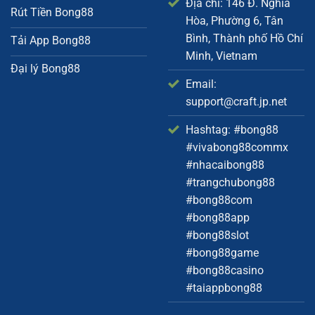
Địa chỉ: 146 Đ. Nghĩa
Rút Tiền Bong88
Hòa, Phường 6, Tân
Bình, Thành phố Hồ Chí
Tải App Bong88
Minh, Vietnam
Đại lý Bong88
Email:
support@craft.jp.net
Hashtag: #bong88
#vivabong88commx
#nhacaibong88
#trangchubong88
#bong88com
#bong88app
#bong88slot
#bong88game
#bong88casino
#taiappbong88