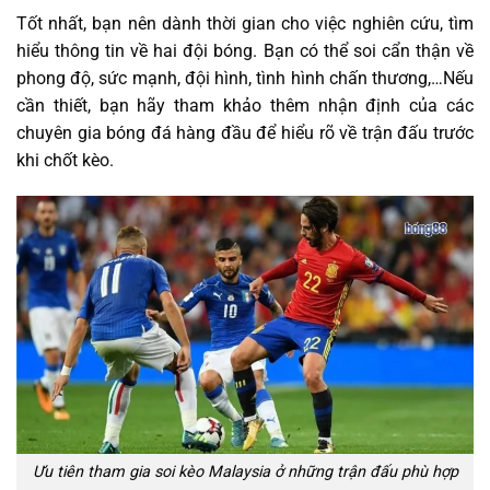
Tốt nhất, bạn nên dành thời gian cho việc nghiên cứu, tìm
hiểu thông tin về hai đội bóng. Bạn có thể soi cẩn thận về
phong độ, sức mạnh, đội hình, tình hình chấn thương,…Nếu
cần thiết, bạn hãy tham khảo thêm nhận định của các
chuyên gia bóng đá hàng đầu để hiểu rõ về trận đấu trước
khi chốt kèo.
Ưu tiên tham gia soi kèo Malaysia ở những trận đấu phù hợp