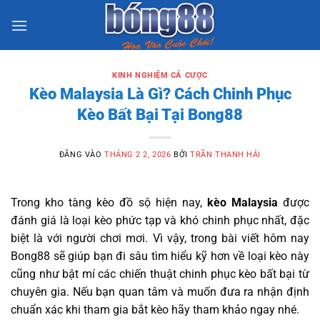
Bỏ
qua
nội
dung
KINH NGHIỆM CÁ CƯỢC
Kèo Malaysia Là Gì? Cách Chinh Phục
Kèo Bất Bại Tại Bong88
ĐĂNG VÀO
THÁNG 2 2, 2026
BỞI
TRẦN THANH HẢI
Trong kho tàng kèo đồ sộ hiện nay,
kèo Malaysia
được
đánh giá là loại kèo phức tạp và khó chinh phục nhất, đặc
biệt là với người chơi mơi. Vì vậy, trong bài viết hôm nay
Bong88 sẽ giúp bạn đi sâu tìm hiểu kỹ hơn về loại kèo này
cũng như bật mí các chiến thuật chinh phục kèo bất bại từ
chuyên gia. Nếu bạn quan tâm và muốn đưa ra nhận định
chuẩn xác khi tham gia bắt kèo hãy tham khảo ngay nhé.