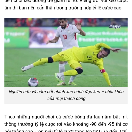
tiên chơi kèo dương để giảm rủi ro. Riêng đối với kèo cược
âm thì bạn nên cẩn thận trong trường hợp tỷ lệ cược cao.
Nghiên cứu và nắm bắt chính xác cách đọc kèo – chìa khóa
của mọi thành công
Theo những người chơi cá cược bóng đá lâu năm bật mí,
thông thường tỷ lệ cược rơi vào khoảng -90 đến -95 thì cơ
hội thắng cao. Còn nếu tỷ lệ cược tăng lên từ 0.75 đến 0 thì