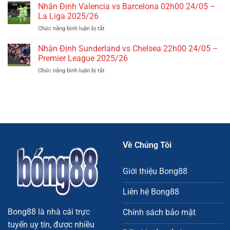
Định
Nhận Định Valencia vs Barcelona 02h00 24/05 –
24/05
2025/26
Real
–
La Liga 2025/26
Madrid
Premier
Chức năng bình luận bị tắt
ở
vs
League
Nhận
Ath
2025/26
Định
Nhận Định Sunderland vs Chelsea 22h00 24/05 –
Bilbao
Valencia
02h00
Premier League 2025/26
vs
24/05
Chức năng bình luận bị tắt
ở
Barcelona
–
Nhận
02h00
La
Định
24/05
Liga
Sunderland
–
2025/26
vs
La
Chelsea
Liga
22h00
2025/26
24/05
–
Về Chúng Tôi
Premier
League
2025/26
Giới thiệu Bong88
Liên hệ Bong88
Bong88
là nhà cái trực
Chính sách bảo mật
tuyến uy tín, được nhiều