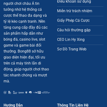
Điều khoản sử dụng
người chơi châu Á tin
tưởng nhờ hệ thống cá
Miễn trừ trách nhiệm
cược thể thao đa dạng và
Giấy Phép Cá Cược
tỷ lệ kèo cạnh tranh. Nền
tảng cung cấp đầy đủ các
Câu hỏi thường gặp
sản phẩm hấp dẫn như
bóng đá, casino live, slot
CEO Lin Hy Xing
game và game bài đổi
Sơ Đồ Trang Web
thưởng. Bong88 sở hữu
giao diện hiện đại, tối ưu
trên cả máy tính lẫn di
động, giúp người chơi thao
tác nhanh chóng và mượt
mà.
Hướng Dẫn
Thông Tin Liên Hệ