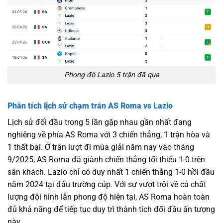
Phong độ Lazio 5 trận đã qua
Phân tích lịch sử chạm trán AS Roma vs Lazio
Lịch sử đối đầu trong 5 lần gặp nhau gần nhất đang
nghiêng về phía AS Roma với 3 chiến thắng, 1 trận hòa và
1 thất bại. Ở trận lượt đi mùa giải năm nay vào tháng
9/2025, AS Roma đã giành chiến thắng tối thiểu 1-0 trên
sân khách. Lazio chỉ có duy nhất 1 chiến thắng 1-0 hồi đầu
năm 2024 tại đấu trường cúp. Với sự vượt trội về cả chất
lượng đội hình lẫn phong độ hiện tại, AS Roma hoàn toàn
đủ khả năng để tiếp tục duy trì thành tích đối đầu ấn tượng
này.