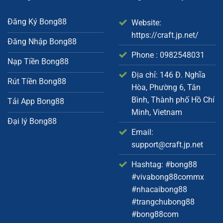
Đăng Ký Bong88
Website:
https://craft.jp.net/
Đăng Nhập Bong88
Phone : 0982548031
Nạp Tiền Bong88
Địa chỉ: 146 Đ. Nghĩa
Rút Tiền Bong88
Hòa, Phường 6, Tân
Bình, Thành phố Hồ Chí
Tải App Bong88
Minh, Vietnam
Đại lý Bong88
Email:
support@craft.jp.net
Hashtag: #bong88
#vivabong88commx
#nhacaibong88
#trangchubong88
#bong88com