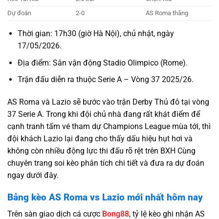
Dự đoán
2-0
AS Roma thắng
Thời gian: 17h30 (giờ Hà Nội), chủ nhật, ngày
17/05/2026.
Địa điểm: Sân vận động Stadio Olimpico (Rome).
Trận đấu diễn ra thuộc Serie A – Vòng 37 2025/26.
AS Roma và Lazio sẽ bước vào trận Derby Thủ đô tại vòng
37 Serie A. Trong khi đội chủ nhà đang rất khát điểm để
cạnh tranh tấm vé tham dự Champions League mùa tới, thì
đội khách Lazio lại đang cho thấy dấu hiệu hụt hơi và
không còn nhiều động lực thi đấu rõ rệt trên BXH Cùng
chuyên trang soi kèo phân tích chi tiết và đưa ra dự đoán
ngay dưới đây.
Bảng kèo AS Roma vs Lazio mới nhất hôm nay
Trên sàn giao dịch cá cược
Bong88
, tỷ lệ kèo ghi nhận AS