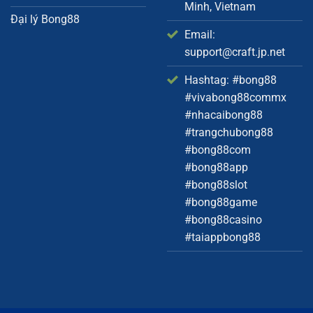
Minh, Vietnam
Đại lý Bong88
Email:
support@craft.jp.net
Hashtag: #bong88
#vivabong88commx
#nhacaibong88
#trangchubong88
#bong88com
#bong88app
#bong88slot
#bong88game
#bong88casino
#taiappbong88