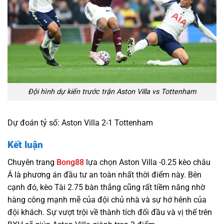
Đội hình dự kiến trước trận Aston Villa vs Tottenham
Dự đoán tỷ số: Aston Villa 2-1 Tottenham
Kết luận
Chuyên trang
Bong88
lựa chọn Aston Villa -0.25 kèo châu
Á là phương án đầu tư an toàn nhất thời điểm này. Bên
cạnh đó, kèo Tài 2.75 bàn thắng cũng rất tiềm năng nhờ
hàng công mạnh mẽ của đội chủ nhà và sự hớ hênh của
đội khách. Sự vượt trội về thành tích đối đầu và vị thế trên