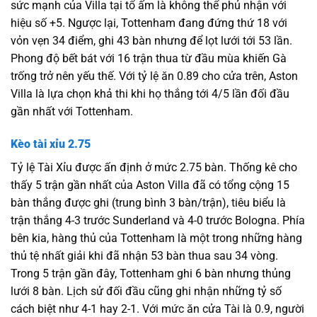
sức mạnh của Villa tại tổ ấm là không thể phủ nhận với
hiệu số +5. Ngược lại, Tottenham đang đứng thứ 18 với
vỏn vẹn 34 điểm, ghi 43 bàn nhưng để lọt lưới tới 53 lần.
Phong độ bết bát với 16 trận thua từ đầu mùa khiến Gà
trống trở nên yếu thế. Với tỷ lệ ăn 0.89 cho cửa trên, Aston
Villa là lựa chọn khả thi khi họ thắng tới 4/5 lần đối đầu
gần nhất với Tottenham.
Kèo tài xỉu 2
.75
Tỷ lệ Tài Xỉu được ấn định ở mức 2.75 bàn. Thống kê cho
thấy 5 trận gần nhất của Aston Villa đã có tổng cộng 15
bàn thắng được ghi (trung bình 3 bàn/trận), tiêu biểu là
trận thắng 4-3 trước Sunderland và 4-0 trước Bologna. Phía
bên kia, hàng thủ của Tottenham là một trong những hàng
thủ tệ nhất giải khi đã nhận 53 bàn thua sau 34 vòng.
Trong 5 trận gần đây, Tottenham ghi 6 bàn nhưng thủng
lưới 8 bàn. Lịch sử đối đầu cũng ghi nhận những tỷ số
cách biệt như 4-1 hay 2-1. Với mức ăn cửa Tài là 0.9, người