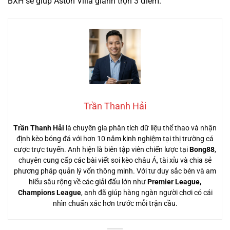
BXH sẽ giúp Aston Villa giành trọn 3 điểm.
Trần Thanh Hải
Trần Thanh Hải
là chuyên gia phân tích dữ liệu thể thao và nhận
định kèo bóng đá với hơn 10 năm kinh nghiệm tại thị trường cá
cược trực tuyến. Anh hiện là biên tập viên chiến lược tại
Bong88
,
chuyên cung cấp các bài viết soi kèo châu Á, tài xỉu và chia sẻ
phương pháp quản lý vốn thông minh. Với tư duy sắc bén và am
hiểu sâu rộng về các giải đấu lớn như
Premier League,
Champions League
, anh đã giúp hàng ngàn người chơi có cái
nhìn chuẩn xác hơn trước mỗi trận cầu.