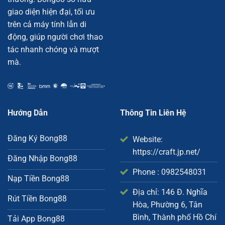
giao diện hiện đại, tối ưu
trên cả máy tính lẫn di
động, giúp người chơi thao
tác nhanh chóng và mượt
mà.
Hướng Dẫn
Thông Tin Liên Hệ
Đăng Ký Bong88
Website:
https://craft.jp.net/
Đăng Nhập Bong88
Phone : 0982548031
Nạp Tiền Bong88
Địa chỉ: 146 Đ. Nghĩa
Rút Tiền Bong88
Hòa, Phường 6, Tân
Bình, Thành phố Hồ Chí
Tải App Bong88