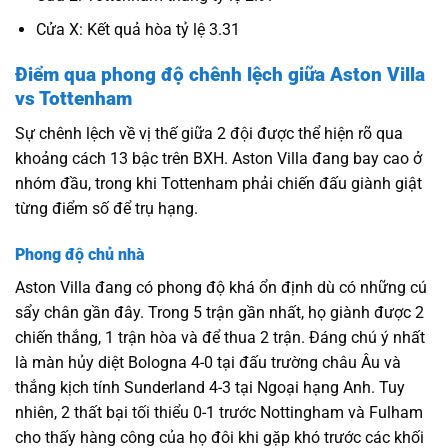
Cửa X: Kết quả hòa tỷ lệ 3.31
Điểm qua phong độ chênh lệch giữa Aston Villa
vs Tottenham
Sự chênh lệch về vị thế giữa 2 đội được thể hiện rõ qua
khoảng cách 13 bậc trên BXH. Aston Villa đang bay cao ở
nhóm đầu, trong khi Tottenham phải chiến đấu giành giật
từng điểm số để trụ hạng.
Phong độ chủ nhà
Aston Villa đang có phong độ khá ổn định dù có những cú
sẩy chân gần đây. Trong 5 trận gần nhất, họ giành được 2
chiến thắng, 1 trận hòa và để thua 2 trận. Đáng chú ý nhất
là màn hủy diệt Bologna 4-0 tại đấu trường châu Âu và
thắng kịch tính Sunderland 4-3 tại Ngoại hạng Anh. Tuy
nhiên, 2 thất bại tối thiểu 0-1 trước Nottingham và Fulham
cho thấy hàng công của họ đôi khi gặp khó trước các khối