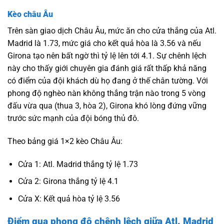
Kèo châu Âu
Trên sàn giao dịch Châu Âu, mức ăn cho cửa thắng của Atl.
Madrid là 1.73, mức giá cho kết quả hòa là 3.56 và nếu
Girona tạo nên bất ngờ thì tỷ lệ lên tới 4.1. Sự chênh lệch
này cho thấy giới chuyên gia đánh giá rất thấp khả năng
có điểm của đội khách dù họ đang ở thế chân tường. Với
phong độ nghèo nàn không thắng trận nào trong 5 vòng
đấu vừa qua (thua 3, hòa 2), Girona khó lòng đứng vững
trước sức mạnh của đội bóng thủ đô.
Theo bảng giá 1×2 kèo Châu Âu:
Cửa 1: Atl. Madrid thắng tỷ lệ 1.73
Cửa 2: Girona thắng tỷ lệ 4.1
Cửa X: Kết quả hòa tỷ lệ 3.56
Điểm qua phong độ chênh lệch giữa Atl. Madrid