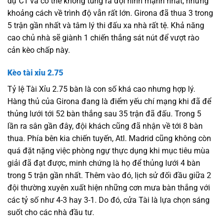
dự C1 và có thể không tung ra đội hình mạnh nhất, nhưng
khoảng cách về trình độ vẫn rất lớn. Girona đã thua 3 trong
5 trận gần nhất và tâm lý thi đấu xa nhà rất tệ. Khả năng
cao chủ nhà sẽ giành 1 chiến thắng sát nút để vượt rào
cản kèo chấp này.
Kèo tài xỉu
2.75
Tỷ lệ Tài Xỉu 2.75 bàn là con số khá cao nhưng hợp lý.
Hàng thủ của Girona đang là điểm yếu chí mạng khi đã để
thủng lưới tới 52 bàn thắng sau 35 trận đã đấu. Trong 5
lần ra sân gần đây, đội khách cũng đã nhận về tới 8 bàn
thua. Phía bên kia chiến tuyến, Atl. Madrid cũng không còn
quá đặt nặng việc phòng ngự thực dụng khi mục tiêu mùa
giải đã đạt được, minh chứng là họ để thủng lưới 4 bàn
trong 5 trận gần nhất. Thêm vào đó, lịch sử đối đầu giữa 2
đội thường xuyên xuất hiện những cơn mưa bàn thắng với
các tỷ số như 4-3 hay 3-1. Do đó, cửa Tài là lựa chọn sáng
suốt cho các nhà đầu tư.