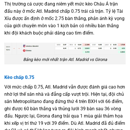
Thị trường cá cược đang niêm yết mức kèo Châu Á trận
đấu này ở mốc Atl. Madrid chấp 0.75 trái cả trận. Tỷ lệ Tài
Xỉu được ấn định ở mốc 2.75 bàn thắng, phản ánh kỳ vọng
của giới chuyên môn vào 1 kịch bản có nhiều bàn thắng
khi đội khách buộc phải dâng cao tìm điểm.
Bảng kèo mới nhất trận Atl. Madrid vs Girona
Kèo chấp
0.75
Với mức chấp 0.75, Atl. Madrid vẫn được đánh giá cao hơn
nhờ lợi thế sân nhà và đẳng cấp vượt trội. Hiện tại, đội chủ
sân Metropolitano đang đứng thứ 4 trên BXH với 66 điểm,
ghi được 60 bàn thắng và thủng lưới 39 bàn sau 36 vòng
đấu. Ngược lại, Girona đang trải qua 1 mùa giải thảm họa
khi xếp vị trí thứ 19 với 39 điểm. Dù Atl. Madrid đã đủ điểm