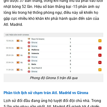
ghi được 37 bàn thắng, trong khi hàng thủ đã phải vào lưới
nhặt bóng 52 lần. Hiệu số bàn thắng bại -15 phản ánh sự
lỏng lẻo trong hệ thống phòng ngự, điều này sẽ khiến họ
gặp cực nhiều khó khăn khi phải hành quân đến sân của
Atl. Madrid.
Phong độ Girona 5 trận đã qua
Phân tích lịch sử chạm trán Atl. Madrid vs Girona
Lịch sử đối đầu đang ủng hộ tuyệt đối đội chủ nhà. Trong
5 lần gặp nhau gần nhất, Atl. Madrid đã giành tới 4 chiến