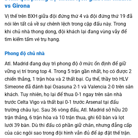
vs Girona
Vị thế trên BXH giữa đội đứng thứ 4 và đội đứng thứ 19 đã
nói lên tất cả về sự chênh lệch trong cặp đấu này. Trong
khi chủ nhà thong dong, đội khách lại đang vùng vẫy để
tìm kiếm tấm vé trụ hạng.
Phong độ chủ nhà
Atl. Madrid đang duy trì phong độ ở mức ổn định để giữ
vững vị trí trong top 4. Trong 5 trận gần nhất, họ có được 2
chiến thắng, 1 trận hòa và 2 thất bại. Cụ thể, thầy trò HLV
Simeone đã đánh bại Osasuna 2-1 và Valencia 2-0 trên sân
khách. Tuy nhiên, họ lại để thua 0-1 ngay trên sân nhà
trước Celta Vigo và thất bại 0-1 trước Arsenal tại đấu
trường châu lục. Sau 36 vòng đấu, Atl. Madrid sở hữu 20
trận thắng, 6 trận hòa và 10 trận thua, ghi 60 bàn và lọt
lưới 39 bàn. Dù thi đấu có phần giữ chân, nhưng đẳng cấp
của các ngôi sao trong đội hình vẫn đủ để áp đặt thế trận.