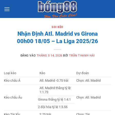
Bỏ
qua
nội
dung
SOI KÈO
Nhận Định Atl. Madrid vs Girona
00h00 18/05 – La Liga 2025/26
ĐĂNG VÀO
THÁNG 5 14, 2026
BỞI
TRẦN THANH HẢI
Loại kèo
Kèo
Dự đoán
Kèo châu Á
Atl. Madrid -0.75 trái
Chọn: Atl. Madrid
Atl. Madrid thắng tỷ lệ
1:1.73
Kèo châu Âu
Chọn: Atl. Madrid
Girona thắng tỷ lệ 1:4.1
2 đội hòa tỷ lệ 1:3.56
Kèo Tài Xỉu
2.75 trái
Chọn: Tài