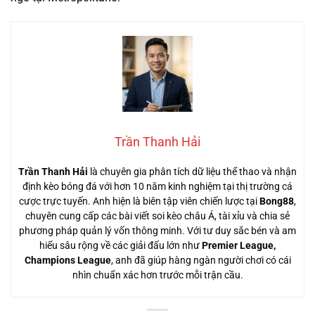
Trần Thanh Hải
Trần Thanh Hải
là chuyên gia phân tích dữ liệu thể thao và nhận
định kèo bóng đá với hơn 10 năm kinh nghiệm tại thị trường cá
cược trực tuyến. Anh hiện là biên tập viên chiến lược tại
Bong88
,
chuyên cung cấp các bài viết soi kèo châu Á, tài xỉu và chia sẻ
phương pháp quản lý vốn thông minh. Với tư duy sắc bén và am
hiểu sâu rộng về các giải đấu lớn như
Premier League,
Champions League
, anh đã giúp hàng ngàn người chơi có cái
nhìn chuẩn xác hơn trước mỗi trận cầu.