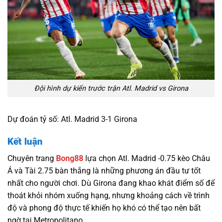
Đội hình dự kiến trước trận Atl. Madrid vs Girona
Dự đoán tỷ số: Atl. Madrid 3-1 Girona
Kết luận
Chuyên trang
Bong88
lựa chọn Atl. Madrid -0.75 kèo Châu
Á và Tài 2.75 bàn thắng là những phương án đầu tư tốt
nhất cho người chơi. Dù Girona đang khao khát điểm số để
thoát khỏi nhóm xuống hạng, nhưng khoảng cách về trình
độ và phong độ thực tế khiến họ khó có thể tạo nên bất
ngờ tại Metropolitano.