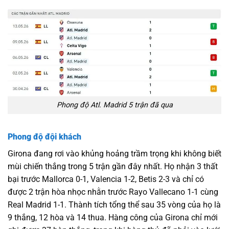
Phong độ Atl. Madrid 5 trận đã qua
Phong độ đội khách
Girona đang rơi vào khủng hoảng trầm trọng khi không biết
mùi chiến thắng trong 5 trận gần đây nhất. Họ nhận 3 thất
bại trước Mallorca 0-1, Valencia 1-2, Betis 2-3 và chỉ có
được 2 trận hòa nhọc nhằn trước Rayo Vallecano 1-1 cùng
Real Madrid 1-1. Thành tích tổng thể sau 35 vòng của họ là
9 thắng, 12 hòa và 14 thua. Hàng công của Girona chỉ mới