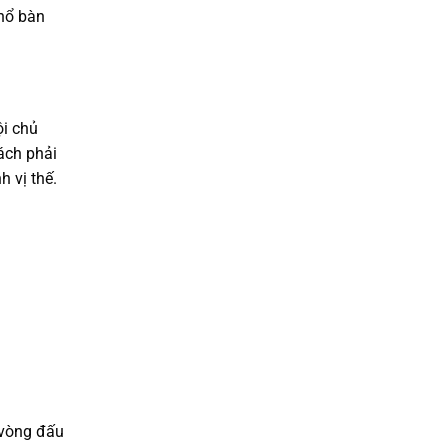
La
 nổ bàn
vs
Liga
Chelsea
2025/26
22h00
24/05
–
Premier
League
ội chủ
2025/26
ách phải
 vị thế.
 vòng đấu