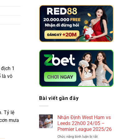
 địch 1
 là vô
Bài viết gần đây
. Tỷ lệ
Nhận Định West Ham vs
1 cơn mưa
Leeds 22h00 24/05 –
Premier League 2025/26
Chức năng bình luận bị tắt
ở