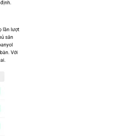
 định.
 lần lượt
hủ sân
panyol
 bàn. Với
ai.