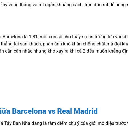
ể hy vọng thắng và rút ngắn khoảng cách, trận đấu rất dễ bùng
Barcelona là 1.81, một con số cho thấy sự tin tưởng lớn vào đ
n thắng tại sân khách, phản ánh khó khăn chồng chất mà đội kh
án cần cân nhắc nhưng khó xảy ra khi cả 2 đều muốn khẳng định
iữa Barcelona vs Real Madrid
á Tây Ban Nha đang là tâm điểm chú ý của giới mộ điệu trước