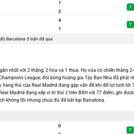
độ Barcelona 5 trận đã qua
gần nhất với 2 thắng, 2 hòa và 1 thua. Họ vừa có chiến thắng 2-
i Champions League, đội bóng hoàng gia Tây Ban Nha đã phải n
y hàng thủ của Real Madrid đang gặp vấn đề khi để lọt lưới tới 
, Real Madrid đang xếp vị trí thứ 2 trên BXH với 77 điểm, ghi đượ
ích không tồi nhưng chưa đủ để bắt kịp Barcelona.