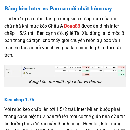
Bảng kèo Inter vs Parma mới nhất hôm nay
Thị trường cá cược đang chứng kiến sự áp đảo của đội
chủ nhà khi mức kèo Châu Á
Bong88
được ấn định Inter
chấp 1.5/2 trái. Bên cạnh đó, tỷ lệ Tài Xỉu dừng lại ở mốc 3
bàn thắng cả trận, cho thấy giới chuyên môn dự báo về 1
màn so tài sôi nổi với nhiều pha lập công từ phía đội cửa
trên.
Bảng kèo mới nhất trận Inter vs Parma
Kèo chấp 1
.75
Với mức kèo chấp lên tới 1.5/2 trái, Inter Milan buộc phải
thắng cách biệt từ 2 bàn trở lên mới có thể giúp nhà đầu tư
tin tưởng họ vượt rào cản thành công. Hiện tại, Inter đang