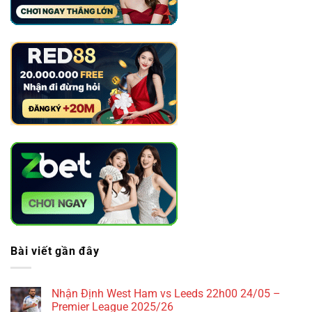
Bài viết gần đây
Nhận Định West Ham vs Leeds 22h00 24/05 –
Premier League 2025/26