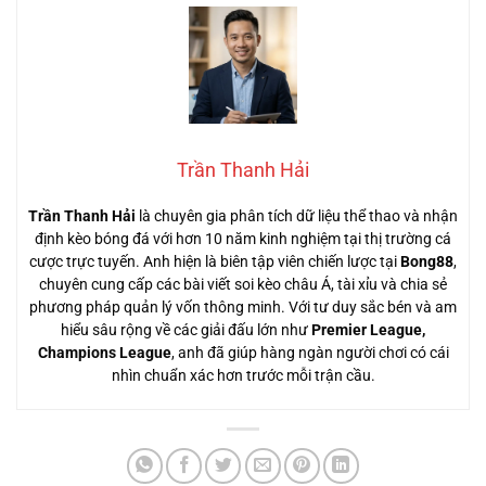
Trần Thanh Hải
Trần Thanh Hải
là chuyên gia phân tích dữ liệu thể thao và nhận
định kèo bóng đá với hơn 10 năm kinh nghiệm tại thị trường cá
cược trực tuyến. Anh hiện là biên tập viên chiến lược tại
Bong88
,
chuyên cung cấp các bài viết soi kèo châu Á, tài xỉu và chia sẻ
phương pháp quản lý vốn thông minh. Với tư duy sắc bén và am
hiểu sâu rộng về các giải đấu lớn như
Premier League,
Champions League
, anh đã giúp hàng ngàn người chơi có cái
nhìn chuẩn xác hơn trước mỗi trận cầu.