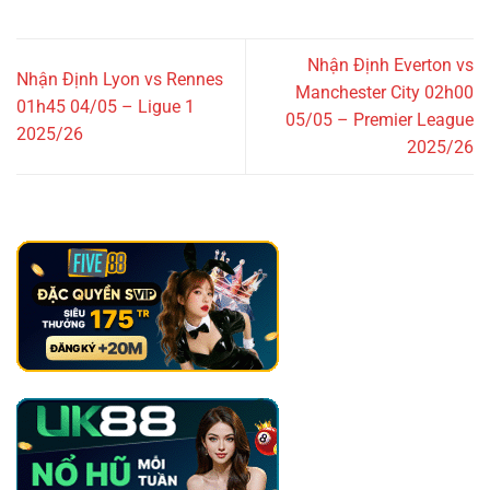
Nhận Định Everton vs
Nhận Định Lyon vs Rennes
Manchester City 02h00
01h45 04/05 – Ligue 1
05/05 – Premier League
2025/26
2025/26