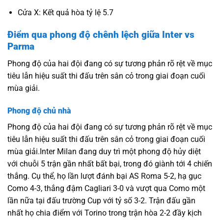
Cửa X: Kết quả hòa tỷ lệ 5.7
Điểm qua phong độ chênh lệch giữa Inter vs
Parma
Phong độ của hai đội đang có sự tương phản rõ rệt về mục
tiêu lẫn hiệu suất thi đấu trên sân cỏ trong giai đoạn cuối
mùa giải.
Phong độ chủ nhà
Phong độ của hai đội đang có sự tương phản rõ rệt về mục
tiêu lẫn hiệu suất thi đấu trên sân cỏ trong giai đoạn cuối
mùa giải.Inter Milan đang duy trì một phong độ hủy diệt
với chuỗi 5 trận gần nhất bất bại, trong đó giành tới 4 chiến
thắng. Cụ thể, họ lần lượt đánh bại AS Roma 5-2, hạ gục
Como 4-3, thắng đậm Cagliari 3-0 và vượt qua Como một
lần nữa tại đấu trường Cup với tỷ số 3-2. Trận đấu gần
nhất họ chia điểm với Torino trong trận hòa 2-2 đầy kịch