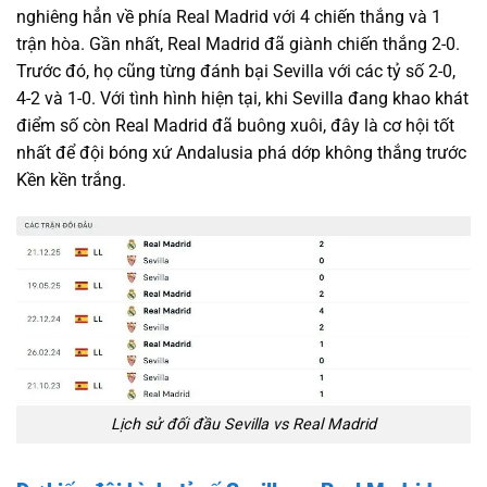
nghiêng hẳn về phía Real Madrid với 4 chiến thắng và 1
trận hòa. Gần nhất, Real Madrid đã giành chiến thắng 2-0.
Trước đó, họ cũng từng đánh bại Sevilla với các tỷ số 2-0,
4-2 và 1-0. Với tình hình hiện tại, khi Sevilla đang khao khát
điểm số còn Real Madrid đã buông xuôi, đây là cơ hội tốt
nhất để đội bóng xứ Andalusia phá dớp không thắng trước
Kền kền trắng.
Lịch sử đối đầu Sevilla vs Real Madrid