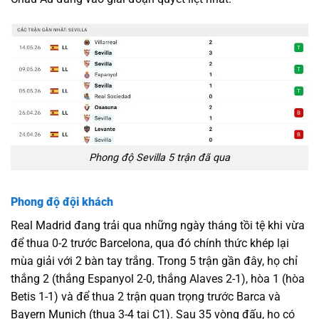
Phong độ Sevilla 5 trận đã qua
Phong độ đội khách
Real Madrid đang trải qua những ngày tháng tồi tệ khi vừa
để thua 0-2 trước Barcelona, qua đó chính thức khép lại
mùa giải với 2 bàn tay trắng. Trong 5 trận gần đây, họ chỉ
thắng 2 (thắng Espanyol 2-0, thắng Alaves 2-1), hòa 1 (hòa
Betis 1-1) và để thua 2 trận quan trọng trước Barca và
Bayern Munich (thua 3-4 tại C1). Sau 35 vòng đấu, họ có