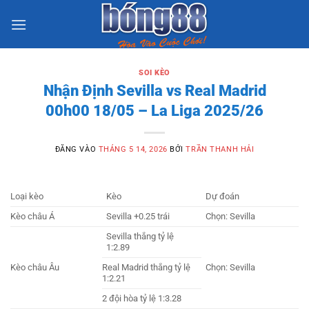
Bỏ
qua
nội
dung
SOI KÈO
Nhận Định Sevilla vs Real Madrid
00h00 18/05 – La Liga 2025/26
ĐĂNG VÀO
THÁNG 5 14, 2026
BỞI
TRẦN THANH HẢI
Loại kèo
Kèo
Dự đoán
Kèo châu Á
Sevilla +0.25 trái
Chọn: Sevilla
Sevilla thắng tỷ lệ
1:2.89
Kèo châu Âu
Real Madrid thắng tỷ lệ
Chọn: Sevilla
1:2.21
2 đội hòa tỷ lệ 1:3.28