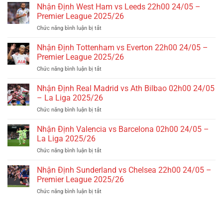
Nhận Định West Ham vs Leeds 22h00 24/05 –
Premier League 2025/26
Chức năng bình luận bị tắt
ở
Nhận
Định
Nhận Định Tottenham vs Everton 22h00 24/05 –
West
Premier League 2025/26
Ham
Chức năng bình luận bị tắt
ở
vs
Nhận
Leeds
Định
Nhận Định Real Madrid vs Ath Bilbao 02h00 24/05
22h00
Tottenham
24/05
– La Liga 2025/26
vs
–
Chức năng bình luận bị tắt
ở
Everton
Premier
Nhận
22h00
League
Định
Nhận Định Valencia vs Barcelona 02h00 24/05 –
24/05
2025/26
Real
–
La Liga 2025/26
Madrid
Premier
Chức năng bình luận bị tắt
ở
vs
League
Nhận
Ath
2025/26
Định
Nhận Định Sunderland vs Chelsea 22h00 24/05 –
Bilbao
Valencia
02h00
Premier League 2025/26
vs
24/05
Chức năng bình luận bị tắt
ở
Barcelona
–
Nhận
02h00
La
Định
24/05
Liga
Sunderland
–
2025/26