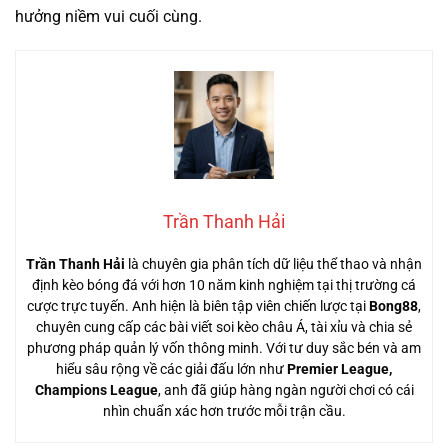
hưởng niềm vui cuối cùng.
Trần Thanh Hải
Trần Thanh Hải
là chuyên gia phân tích dữ liệu thể thao và nhận
định kèo bóng đá với hơn 10 năm kinh nghiệm tại thị trường cá
cược trực tuyến. Anh hiện là biên tập viên chiến lược tại
Bong88
,
chuyên cung cấp các bài viết soi kèo châu Á, tài xỉu và chia sẻ
phương pháp quản lý vốn thông minh. Với tư duy sắc bén và am
hiểu sâu rộng về các giải đấu lớn như
Premier League,
Champions League
, anh đã giúp hàng ngàn người chơi có cái
nhìn chuẩn xác hơn trước mỗi trận cầu.