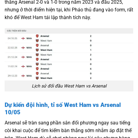
thắng Arsenal 2-0 và 1-0 trong năm 2023 và đầu 2025,
nhưng ở thời điểm hiện tại, khi Pháo thủ đang vào form, rất
khó để West Ham tái lập thành tích này.
Lịch sử đối đầu West Ham vs Arsenal
Dự kiến đội hình, tỉ số West Ham vs Arsenal
10
/05
Arsenal sẽ tràn sang phần sân đối phương ngay sau tiếng
còi khai cuộc để tìm kiếm bàn thắng sớm nhằm áp đặt thế