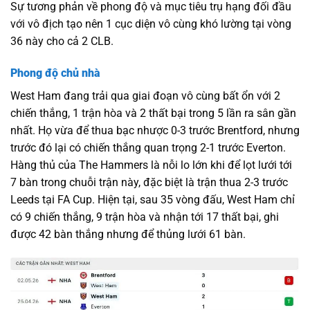
Sự tương phản về phong độ và mục tiêu trụ hạng đối đầu
với vô địch tạo nên 1 cục diện vô cùng khó lường tại vòng
36 này cho cả 2 CLB.
Phong độ chủ nhà
West Ham đang trải qua giai đoạn vô cùng bất ổn với 2
chiến thắng, 1 trận hòa và 2 thất bại trong 5 lần ra sân gần
nhất. Họ vừa để thua bạc nhược 0-3 trước Brentford, nhưng
trước đó lại có chiến thắng quan trọng 2-1 trước Everton.
Hàng thủ của The Hammers là nỗi lo lớn khi để lọt lưới tới
7 bàn trong chuỗi trận này, đặc biệt là trận thua 2-3 trước
Leeds tại FA Cup. Hiện tại, sau 35 vòng đấu, West Ham chỉ
có 9 chiến thắng, 9 trận hòa và nhận tới 17 thất bại, ghi
được 42 bàn thắng nhưng để thủng lưới 61 bàn.