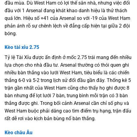
đầu mùa. Dù West Ham có lợi thế sân nhà, nhưng việc đối
đầu với 1 Arsenal đang khát khao danh hiệu là thử thách
quá lớn. Hiệu số +41 của Arsenal so với -19 của West Ham
phản ánh rõ sự chênh lệch về đẳng cấp hiện tại giữa 2 đội
bóng.
Kèo tài xỉu
2.75
Tỷ lệ Tài Xỉu được ấn định ở mốc 2.75 trái mang đến nhiều
lựa chọn cho nhà đầu tư. Arsenal thường có thói quen ghi
nhiều bàn thắng vào lưới West Ham, tiêu biểu là các chiến
thắng 6-0 và 5-2 trong lịch sử đối đầu gần đây. Thống kê 5
trận gần nhất của West Ham cũng cho thấy họ ghi được 8
bàn nhưng để lọt lưới 7 bàn, trung bình mỗi trận có 3 bàn
thắng được ghi. Trong bối cảnh Arsenal cần chỉ số phụ và
West Ham buộc phải dâng cao tìm điểm trụ hạng, trận đấu
rất dễ rơi vào kịch bản bùng nổ bàn thắng.
Kèo châu Âu