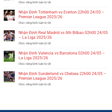
Chức năng bình luận bị tắt
ở
Nhận
Định
Nhận Định Tottenham vs Everton 22h00 24/05 –
West
Premier League 2025/26
Ham
Chức năng bình luận bị tắt
ở
vs
Nhận
Leeds
Định
Nhận Định Real Madrid vs Ath Bilbao 02h00 24/05
22h00
Tottenham
24/05
– La Liga 2025/26
vs
–
Chức năng bình luận bị tắt
ở
Everton
Premier
Nhận
22h00
League
Định
Nhận Định Valencia vs Barcelona 02h00 24/05 –
24/05
2025/26
Real
–
La Liga 2025/26
Madrid
Premier
Chức năng bình luận bị tắt
ở
vs
League
Nhận
Ath
2025/26
Định
Nhận Định Sunderland vs Chelsea 22h00 24/05 –
Bilbao
Valencia
02h00
Premier League 2025/26
vs
24/05
Chức năng bình luận bị tắt
ở
Barcelona
–
Nhận
02h00
La
Định
24/05
Liga
Sunderland
–
2025/26
vs
La
Chelsea
Liga
22h00
2025/26