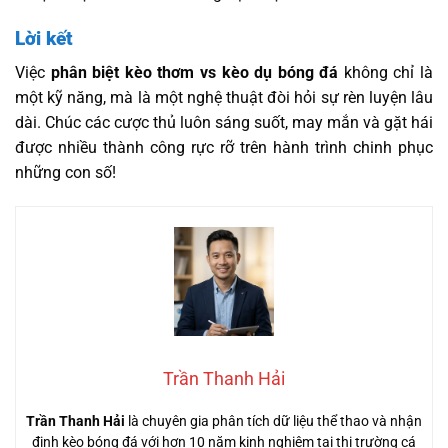
Lời kết
Việc
phân biệt kèo thơm vs kèo dụ bóng đá
không chỉ là
một kỹ năng, mà là một nghệ thuật đòi hỏi sự rèn luyện lâu
dài. Chúc các cược thủ luôn sáng suốt, may mắn và gặt hái
được nhiều thành công rực rỡ trên hành trình chinh phục
những con số!
Trần Thanh Hải
Trần Thanh Hải
là chuyên gia phân tích dữ liệu thể thao và nhận
định kèo bóng đá với hơn 10 năm kinh nghiệm tại thị trường cá