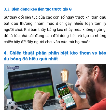
3.3. Biến động kèo liên tục trước giờ G
Sự thay đổi liên tục của các con số ngay trước khi trận đấu
bắt đầu thường nhằm mục đích gây nhiễu loạn tâm lý
người chơi. Khi bạn thấy bảng kèo nhảy múa không ngừng,
đó là lúc nhà cái đang cân đối dòng tiền và tạo ra những
chiếc bẫy để đẩy người chơi vào cửa mà họ muốn.
4. Chiến thuật phân phân biệt kèo thơm vs kèo
dụ bóng đá hiệu quả nhất