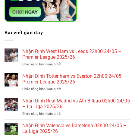
Bài viết gần đây
Nhận Định West Ham vs Leeds 22h00 24/05 –
Premier League 2025/26
Chức năng bình luận bị tắt
ở
Nhận
Định
Nhận Định Tottenham vs Everton 22h00 24/05 –
West
Premier League 2025/26
Ham
Chức năng bình luận bị tắt
ở
vs
Nhận
Leeds
Định
Nhận Định Real Madrid vs Ath Bilbao 02h00 24/05
22h00
Tottenham
24/05
– La Liga 2025/26
vs
–
Chức năng bình luận bị tắt
ở
Everton
Premier
Nhận
22h00
League
Định
Nhận Định Valencia vs Barcelona 02h00 24/05 –
24/05
2025/26
Real
–
La Liga 2025/26
Madrid