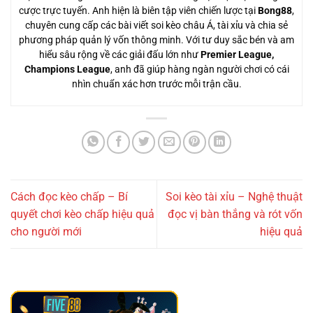
cược trực tuyến. Anh hiện là biên tập viên chiến lược tại
Bong88
,
chuyên cung cấp các bài viết soi kèo châu Á, tài xỉu và chia sẻ
phương pháp quản lý vốn thông minh. Với tư duy sắc bén và am
hiểu sâu rộng về các giải đấu lớn như
Premier League,
Champions League
, anh đã giúp hàng ngàn người chơi có cái
nhìn chuẩn xác hơn trước mỗi trận cầu.
Cách đọc kèo chấp – Bí
Soi kèo tài xỉu – Nghệ thuật
quyết chơi kèo chấp hiệu quả
đọc vị bàn thắng và rót vốn
cho người mới
hiệu quả