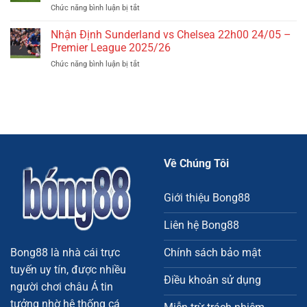
Premier
Chức năng bình luận bị tắt
ở
vs
League
Nhận
Ath
2025/26
Định
Nhận Định Sunderland vs Chelsea 22h00 24/05 –
Bilbao
Valencia
02h00
Premier League 2025/26
vs
24/05
Chức năng bình luận bị tắt
ở
Barcelona
–
Nhận
02h00
La
Định
24/05
Liga
Sunderland
–
2025/26
vs
La
Chelsea
Liga
22h00
2025/26
24/05
–
Về Chúng Tôi
Premier
League
2025/26
Giới thiệu Bong88
Liên hệ Bong88
Bong88
là nhà cái trực
Chính sách bảo mật
tuyến uy tín, được nhiều
Điều khoản sử dụng
người chơi châu Á tin
tưởng nhờ hệ thống cá