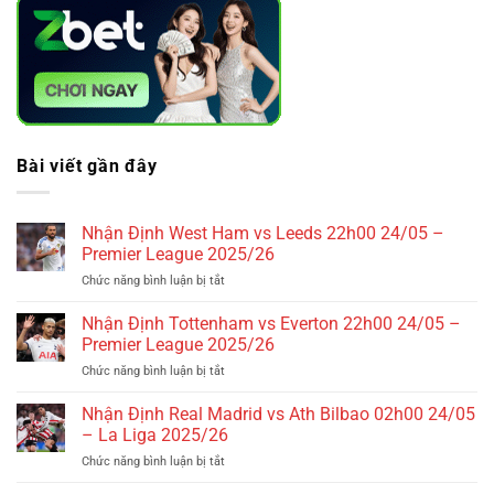
Bài viết gần đây
Nhận Định West Ham vs Leeds 22h00 24/05 –
Premier League 2025/26
Chức năng bình luận bị tắt
ở
Nhận
Định
Nhận Định Tottenham vs Everton 22h00 24/05 –
West
Premier League 2025/26
Ham
Chức năng bình luận bị tắt
ở
vs
Nhận
Leeds
Định
Nhận Định Real Madrid vs Ath Bilbao 02h00 24/05
22h00
Tottenham
24/05
– La Liga 2025/26
vs
–
Chức năng bình luận bị tắt
ở
Everton
Premier
Nhận
22h00
League