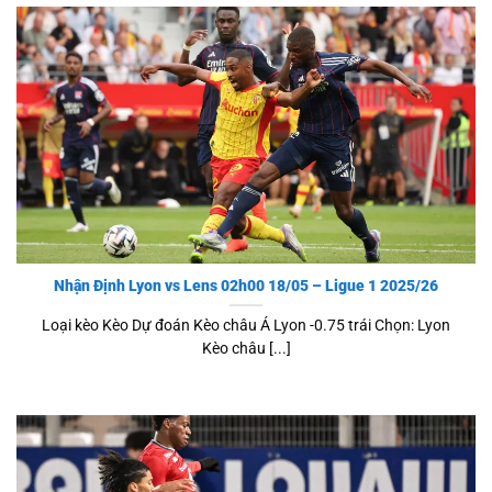
Nhận Định Lyon vs Lens 02h00 18/05 – Ligue 1 2025/26
Loại kèo Kèo Dự đoán Kèo châu Á Lyon -0.75 trái Chọn: Lyon
Kèo châu [...]