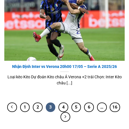
Nhận Định Inter vs Verona 20h00 17/05 – Serie A 2025/26
Loại kèo Kèo Dự đoán Kèo châu Á Verona +2 trái Chọn: Inter Kèo
châu [...]
1
2
3
4
5
6
…
16