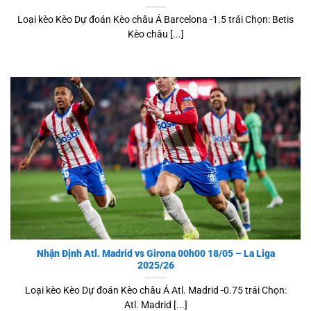
Loại kèo Kèo Dự đoán Kèo châu Á Barcelona -1.5 trái Chọn: Betis
Kèo châu [...]
Nhận Định Atl. Madrid vs Girona 00h00 18/05 – La Liga
2025/26
Loại kèo Kèo Dự đoán Kèo châu Á Atl. Madrid -0.75 trái Chọn:
Atl. Madrid [...]